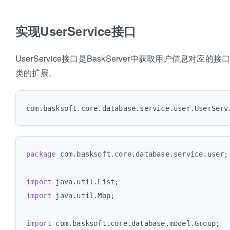
实现UserService接口
UserService接口是BaskServer中获取用户信息对应的接口类
类的扩展。
package
 com.basksoft.core.database.service.user;

import
import
 java.util.Map;

import