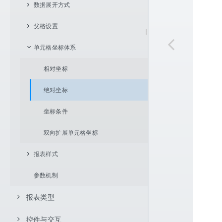
页面设置
JNDI 数据源
数据库数据集
数据展开方式
报表设置
用户自定义 java.sql.DataSource
服务器虚拟数据源数据集
父格设置
不展开
服务器数据源
存储过程数据集
单元格坐标体系
向下展开
左父格
内置数据集
向右展开
上父格
相对坐标
计算字段
Excel 导入
单元格拉伸与内容自适应
绝对坐标
CSV 导入
坐标条件
双向扩展单元格坐标
报表样式
参数机制
通用设置
报表类型
数据格式
单元格链接
控件与交互
明细型报表