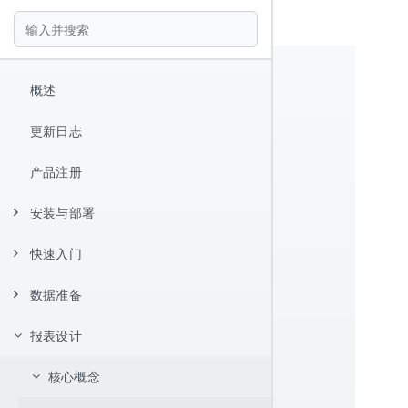
概述
更新日志
产品注册
安装与部署
快速入门
安装
数据准备
Hello World
报表设计器
报表设计
数据源配置
快捷键
数据集管理
JDBC 数据源
核心概念