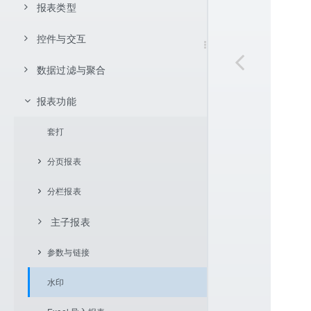
页面设置
JNDI 数据源
数据库数据集
报表类型
数据展开方式
报表设置
用户自定义 java.sql.DataSource
服务器虚拟数据源数据集
父格设置
不展开
控件与交互
明细型报表
服务器数据源
存储过程数据集
单元格坐标体系
向下展开
左父格
分组报表
数据过滤与聚合
控件支持
内置数据集
报表样式
向右展开
上父格
相对坐标
交叉报表
分组报表
报表功能
条件渲染
数据过滤
条形码和二维码
计算字段
Excel 导入
参数机制
单元格拉伸与内容自适应
绝对坐标
通用设置
数据汇总
条件分组
排序
数据聚合方式
图片
背景色
表达式过滤
套打
CSV 导入
坐标条件
数据格式
换行计算
表达式分组
序号控制
斜线表头
行高
点击列头排序
数据集过滤
每隔 2 行变背景色
分页报表
双向扩展单元格坐标
单元格链接
浮动控件
新值
多列头点击排序
组内序号
多条件数据过滤
列值重复高亮显示
明细数据折叠
分栏报表
分页时重复显示标题
内容渲染
分页
添加箭头排序
行序号
单元格过滤数据集
最大值高亮显示
解决行隐藏后序号不连续问题
主子报表
按组分页
简单两栏报表
条件渲染
字体颜色
每页序号重新开始
使用图标
每页显示固定行
列分栏
参数与链接
简单主子报表
字体扩展
字体样式
补充空白行
行分栏
水印
主从联动报表
参数实现数据查询
字体扩展自定义渲染
列宽
页内合计
组内分栏