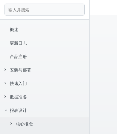
概述
更新日志
产品注册
安装与部署
快速入门
安装
数据准备
Hello World
报表设计器
报表设计
数据源配置
快捷键
数据集管理
JDBC 数据源
核心概念