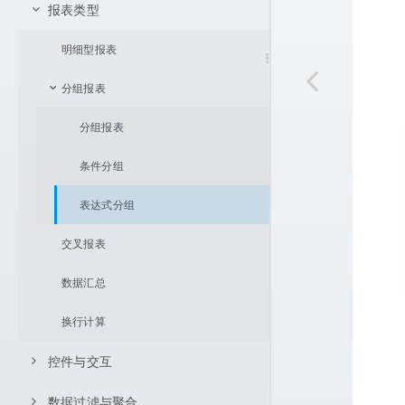
页面设置
JNDI 数据源
数据库数据集
报表类型
数据展开方式
报表设置
用户自定义 java.sql.DataSource
服务器虚拟数据源数据集
父格设置
不展开
明细型报表
服务器数据源
存储过程数据集
单元格坐标体系
向下展开
左父格
分组报表
内置数据集
报表样式
向右展开
上父格
相对坐标
分组报表
计算字段
Excel 导入
参数机制
单元格拉伸与内容自适应
绝对坐标
通用设置
条件分组
CSV 导入
坐标条件
数据格式
表达式分组
双向扩展单元格坐标
单元格链接
交叉报表
内容渲染
数据汇总
条件渲染
换行计算
字体扩展
控件与交互
字体扩展自定义渲染
数据过滤与聚合
控件支持