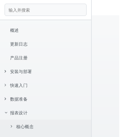
概述
更新日志
产品注册
安装与部署
快速入门
安装
数据准备
Hello World
报表设计器
报表设计
数据源配置
快捷键
数据集管理
JDBC 数据源
核心概念