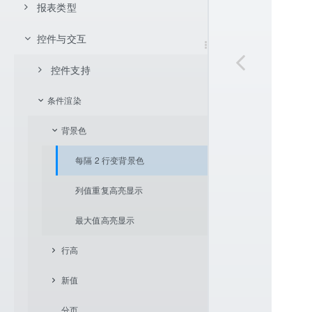
页面设置
JNDI 数据源
数据库数据集
报表类型
数据展开方式
报表设置
用户自定义 java.sql.DataSource
服务器虚拟数据源数据集
父格设置
不展开
控件与交互
明细型报表
服务器数据源
存储过程数据集
单元格坐标体系
向下展开
左父格
分组报表
控件支持
内置数据集
报表样式
向右展开
上父格
相对坐标
交叉报表
分组报表
条件渲染
条形码和二维码
计算字段
Excel 导入
参数机制
单元格拉伸与内容自适应
绝对坐标
通用设置
数据汇总
条件分组
图片
背景色
CSV 导入
坐标条件
数据格式
换行计算
表达式分组
斜线表头
每隔 2 行变背景色
双向扩展单元格坐标
单元格链接
浮动控件
列值重复高亮显示
内容渲染
最大值高亮显示
条件渲染
行高
字体扩展
新值
明细数据折叠
字体扩展自定义渲染
分页
解决行隐藏后序号不连续问题