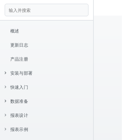
概述
更新日志
产品注册
安装与部署
快速入门
安装
数据准备
Hello World
报表设计器
报表设计
数据源配置
快捷键
数据集管理
JDBC 数据源
报表示例
核心概念