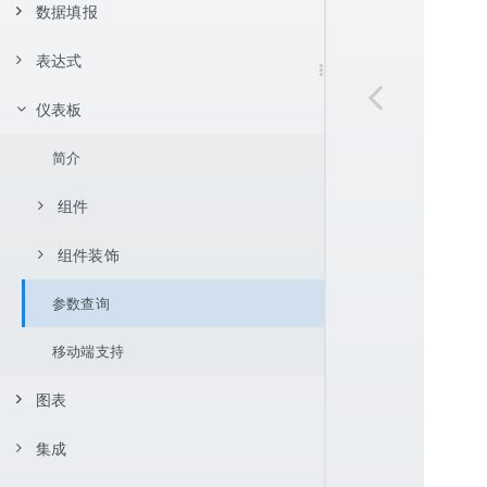
页面设置
JNDI 数据源
数据库数据集
数据填报
报表类型
简单报表
数据展开方式
报表设置
用户自定义 java.sql.DataSource
服务器虚拟数据源数据集
父格设置
不展开
表达式
简单填报范例
控件与交互
分组报表
明细型报表
条件过滤
服务器数据源
存储过程数据集
单元格坐标体系
向下展开
左父格
分组报表
排序着色展示
控件类型
仪表板
基本语法
数据过滤与聚合
多数据源报表
简单分组报表
控件支持
内置数据集
报表样式
向右展开
上父格
相对坐标
交叉报表
交叉报表
分组报表
数据联动
交叉分组折叠报表
函数
表达式中引用单元格
简介
报表功能
单元格坐标应用示例
条件渲染
数据过滤
简单多源报表
条形码和二维码
计算字段
Excel 导入
参数机制
单元格拉伸与内容自适应
绝对坐标
通用设置
数据汇总
过滤器
条件分组
自定义分组报表
数据校验
表达式中引用数据集字段
表达式应用
排序
数据聚合方式
多源多片交叉报表
常用函数
图片
背景色
表达式过滤
组件
套打
环比
CSV 导入
坐标条件
数据格式
换行计算
过滤器中使用参数
表达式分组
表达式分组报表
填报事件
序号控制
报表函数
斜线表头
行高
点击列头排序
数据集过滤
每隔 2 行变背景色
数据比较统计
分页报表
同比
组件装饰
容器
双向扩展单元格坐标
单元格链接
按段长动态分组报表
日期与时间相关函数
浮动控件
新值
多列头点击排序
组内序号
多条件数据过滤
列值重复高亮显示
明细数据折叠
数据保存
中文大写样式的数字
分栏报表
逐层累加
分页时重复显示标题
参数
参数查询
边距
内容渲染
动态显示前 N 个分组
数学函数
分页
添加箭头排序
行序号
单元格过滤数据集
最大值高亮显示
解决行隐藏后序号不连续问题
千分位格式显示数字
数据暂存
跨层累加
主子报表
按组分页
简单两栏报表
图表
边框
移动端支持
条件渲染
文本函数
字体颜色
每页序号重新开始
使用图标
星期判断
条件汇总
每页显示固定行
列分栏
填报实现详解
轮播表
参数与链接
简单主子报表
标题
图表
字体扩展
其它函数
字体样式
中文形式显示日期
占比
补充空白行
行分栏
网页
水印
主从联动报表
参数实现数据查询
盒子样式
集成
图表
字体扩展自定义渲染
函数自定义
列宽
累计平均值
页内合计
组内分栏
进度条