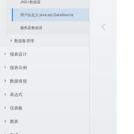
页面设置
JNDI 数据源
报表设置
用户自定义 java.sql.DataSource
服务器数据源
数据集管理
报表设计
数据库数据集
服务器虚拟数据源数据集
报表示例
核心概念
存储过程数据集
数据填报
报表类型
简单报表
数据展开方式
内置数据集
父格设置
不展开
表达式
简单填报范例
控件与交互
分组报表
明细型报表
条件过滤
计算字段
Excel 导入
单元格坐标体系
向下展开
左父格
分组报表
排序着色展示
控件类型
仪表板
基本语法
数据过滤与聚合
多数据源报表
简单分组报表
控件支持
CSV 导入
报表样式
向右展开
上父格
相对坐标
交叉报表
交叉报表
分组报表
数据联动
交叉分组折叠报表
函数
表达式中引用单元格
图表
简介
报表功能
单元格坐标应用示例
条件渲染
数据过滤
简单多源报表
条形码和二维码
参数机制
单元格拉伸与内容自适应
绝对坐标
通用设置
数据汇总
过滤器
条件分组
自定义分组报表
数据校验
表达式中引用数据集字段
表达式应用
排序
数据聚合方式
多源多片交叉报表
常用函数
图片
背景色
表达式过滤